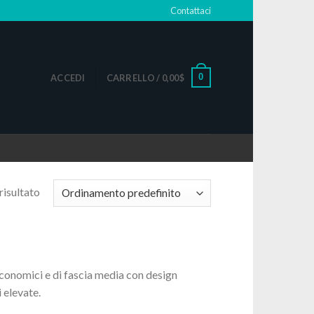
Contattaci
0
ACCEDI
CARRELLO /
0,00
$
risultato
economici e di fascia media con design
 elevate.