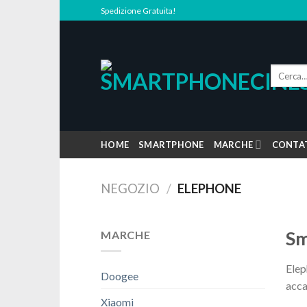
Skip
Spedizione Gratuita!
to
content
Cerca:
HOME
SMARTPHONE
MARCHE
CONTA
NEGOZIO
/
ELEPHONE
Sm
MARCHE
Elep
Doogee
acca
Xiaomi