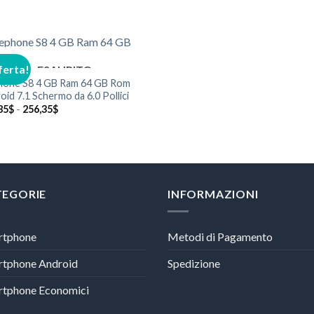
ferta!
ESAURITO
hone S8 4 GB Ram 64 GB Rom
oid 7.1 Schermo da 6.0 Pollici
Fascia
85
$
-
256,35
$
di
prezzo:
da
228,85$
a
256,35$
TEGORIE
INFORMAZIONI
rtphone
Metodi di Pagamento
rtphone Android
Spedizione
rtphone Economici