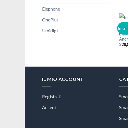
Elephone
OnePlus
In of
Umidigi
Elep
Andr
228,
IL MIO ACCOUNT
CA
Registrati
Sma
Accedi
Sma
Sma