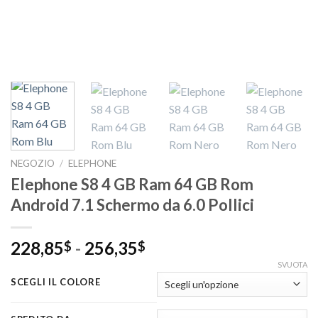
NEGOZIO
/
ELEPHONE
Elephone S8 4 GB Ram 64 GB Rom
Android 7.1 Schermo da 6.0 Pollici
Fascia
228,85
-
256,35
$
$
di
SVUOTA
prezzo:
SCEGLI IL COLORE
da
228,85$