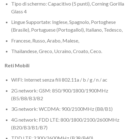
Tipo di schermo: Capacitivo (5 punti), Corning Gorilla
Glass 4
Lingue Supportate: Inglese, Spagnolo, Portoghese
(Brasile), Portuguese (Portogallol), Italiano, Tedesco,
Francese, Russo, Arabo, Malese,
Thailandese, Greco, Ucraino, Croato, Ceco.
Reti Mobili
WIFI: Internet senza fili 802.11a / b / g / n / ac
2G network: GSM: 850/900/1800/1900MHz
(B5/B8/B3/B2
3G network: WCDMA: 900/2100MHz (B8/B1)
4G network: FDD LTE: 800/1800/2100/2600MHz
(B20/B3/B1/B7)
TDD LTE: 2300/2600MHz (B38/B40)