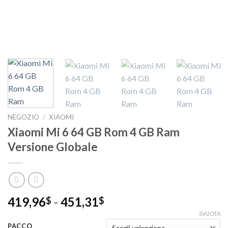
NEGOZIO
/
XIAOMI
Xiaomi Mi 6 64 GB Rom 4 GB Ram
Versione Globale
Fascia
419,96
-
451,31
$
$
di
SVUOTA
prezzo:
PACCO